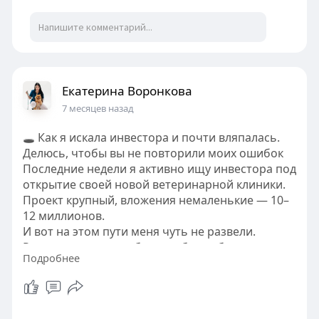
Екатерина Воронкова
7 месяцев назад
🕳️ Как я искала инвестора и почти вляпалась.
Делюсь, чтобы вы не повторили моих ошибок
Последние недели я активно ищу инвестора под
открытие своей новой ветеринарной клиники.
Проект крупный, вложения немаленькие — 10–
12 миллионов.
И вот на этом пути меня чуть не развели.
Рассказываю подробно, чтобы вы были
Подробнее
осторожнее, чем я.
🔍 Мне позвонила некая компания, обещающая
“приводить инвесторов”
На словах всё звучало красиво: