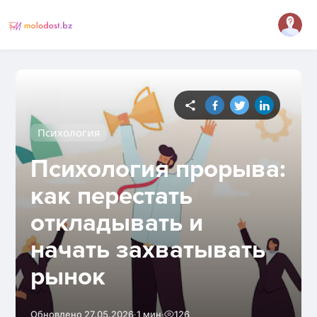
Психология
Психология прорыва:
как перестать
откладывать и
начать захватывать
рынок
·
·
Обновлено 27.05.2026
1 мин
126