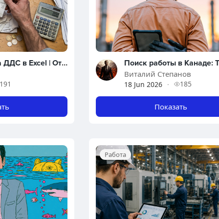
Пример отчета ДДС в Excel | Отчет о движении денежных средств
Виталий Степанов
191
185
18 Jun 2026
·
ать
Показать
Работа