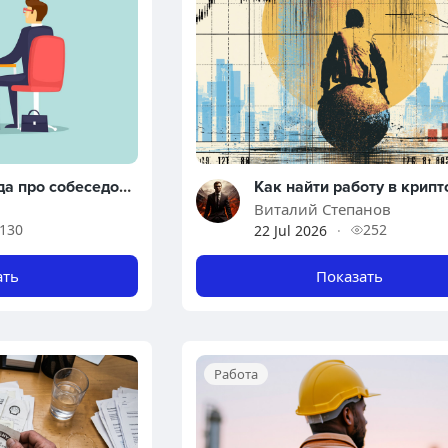
Жесткая правда про собеседования
Виталий Степанов
130
252
22 Jul 2026
·
ать
Показать
Работа