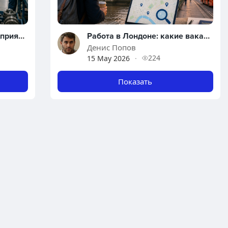
Как промышленным предприятиям находить сотрудников: особенности подбора персонала для заводов и производства
Работа в Лондоне: какие вакансии востребованы и где искать работу иностранцам
Денис Попов
224
15 May 2026
·
Показать