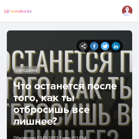
Продажи
Что останется после
того, как ты
отбросишь все
лишнее?
·
·
Обновлено 23.10.2023
1 мин
1 034