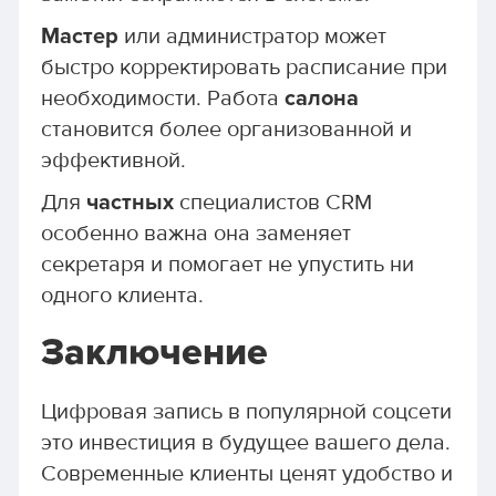
Мастер
или администратор может
быстро корректировать расписание при
необходимости. Работа
салона
становится более организованной и
эффективной.
Для
частных
специалистов CRM
особенно важна она заменяет
секретаря и помогает не упустить ни
одного клиента.
Заключение
Цифровая запись в популярной соцсети
это инвестиция в будущее вашего дела.
Современные клиенты ценят удобство и