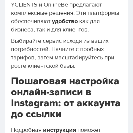
YCLIENTS и OnlineBe предлагают
комплексные решения. Эти платформы
обеспечивают
удобство
как для
бизнеса, так и для клиентов.
Выбирайте сервис исходя из ваших
потребностей. Начните с пробных
тарифов, затем масштабируйтесь при
росте клиентской базы.
Пошаговая настройка
онлайн-записи в
Instagram: от аккаунта
до ссылки
Подробная
инструкция
поможет