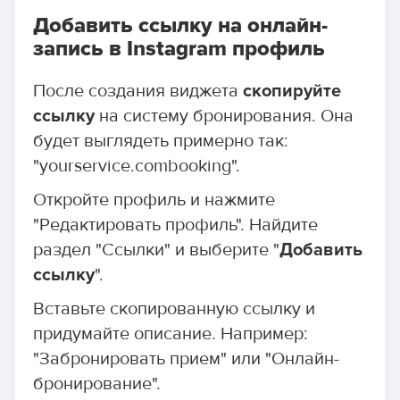
Добавить ссылку на онлайн-
запись в Instagram профиль
После создания виджета
скопируйте
ссылку
на систему бронирования. Она
будет выглядеть примерно так:
"yourservice.combooking".
Откройте профиль и нажмите
"Редактировать профиль". Найдите
раздел "Ссылки" и выберите "
Добавить
ссылку
".
Вставьте скопированную ссылку и
придумайте описание. Например:
"Забронировать прием" или "Онлайн-
бронирование".