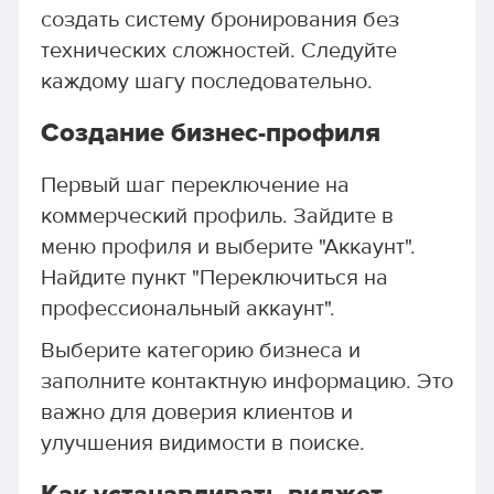
создать систему бронирования без
технических сложностей. Следуйте
каждому шагу последовательно.
Создание бизнес-профиля
Первый шаг переключение на
коммерческий профиль. Зайдите в
меню профиля и выберите "Аккаунт".
Найдите пункт "Переключиться на
профессиональный аккаунт".
Выберите категорию бизнеса и
заполните контактную информацию. Это
важно для доверия клиентов и
улучшения видимости в поиске.