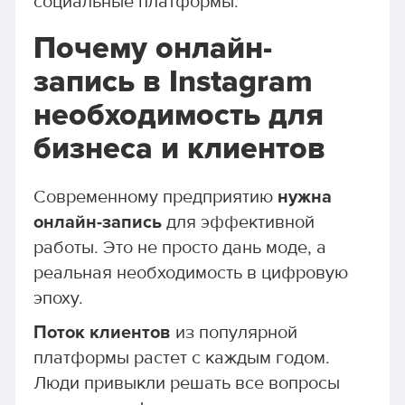
социальные платформы.
Почему онлайн-
запись в Instagram
необходимость для
бизнеса и клиентов
Современному предприятию
нужна
онлайн-запись
для эффективной
работы. Это не просто дань моде, а
реальная необходимость в цифровую
эпоху.
Поток клиентов
из популярной
платформы растет с каждым годом.
Люди привыкли решать все вопросы