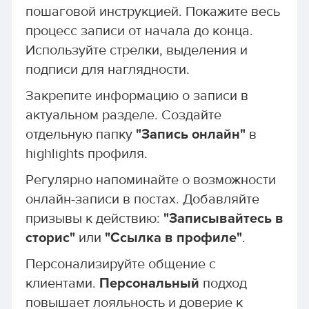
пошаговой инструкцией. Покажите весь
процесс записи от начала до конца.
Используйте стрелки, выделения и
подписи для наглядности.
Закрепите информацию о записи в
актуальном разделе. Создайте
отдельную папку
"Запись онлайн"
в
highlights профиля.
Регулярно напоминайте о возможности
онлайн-записи в постах. Добавляйте
призывы к действию:
"Записывайтесь в
сторис"
или
"Ссылка в профиле"
.
Персонализируйте общение с
клиентами.
Персональный
подход
повышает лояльность и доверие к