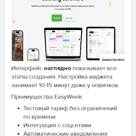
Интерфейс
наглядно
показывает все
этапы создания. Настройка виджета
занимает 10-15 минут даже у новичков.
Преимущества EasyWeek:
Тестовый тариф без ограничений
по времени
Интеграция с соцсетями
Автоматические уведомления