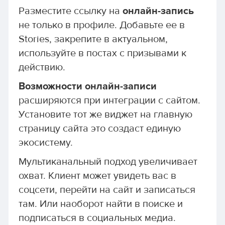
Разместите ссылку на
онлайн-запись
не только в профиле. Добавьте ее в
Stories, закрепите в актуальном,
используйте в постах с призывами к
действию.
Возможности онлайн-записи
расширяются при интеграции с сайтом.
Установите тот же виджет на главную
страницу сайта это создаст единую
экосистему.
Мультиканальный подход увеличивает
охват. Клиент может увидеть вас в
соцсети, перейти на сайт и записаться
там. Или наоборот найти в поиске и
подписаться в социальных медиа.