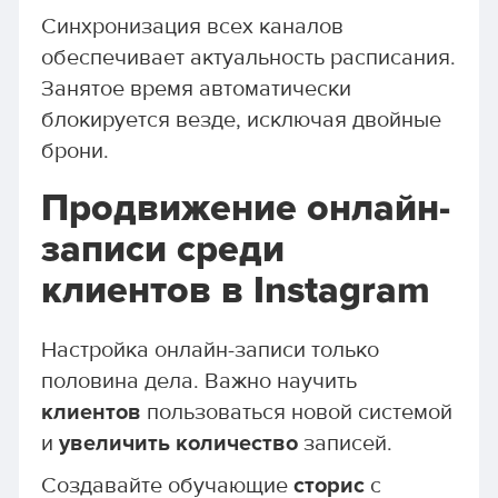
Синхронизация всех каналов
обеспечивает актуальность расписания.
Занятое время автоматически
блокируется везде, исключая двойные
брони.
Продвижение онлайн-
записи среди
клиентов в Instagram
Настройка онлайн-записи только
половина дела. Важно научить
клиентов
пользоваться новой системой
и
увеличить количество
записей.
Создавайте обучающие
сторис
с