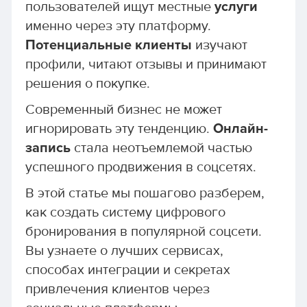
пользователей ищут местные
услуги
именно через эту платформу.
Потенциальные клиенты
изучают
профили, читают отзывы и принимают
решения о покупке.
Современный бизнес не может
игнорировать эту тенденцию.
Онлайн-
запись
стала неотъемлемой частью
успешного продвижения в соцсетях.
В этой статье мы пошагово разберем,
как создать систему цифрового
бронирования в популярной соцсети.
Вы узнаете о лучших сервисах,
способах интеграции и секретах
привлечения клиентов через