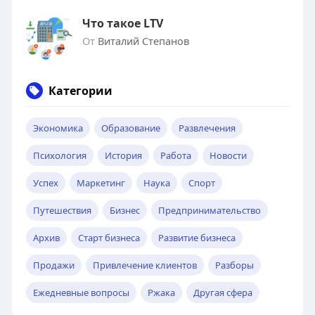
Что такое LTV
От
Виталий Степанов
Категории
Экономика
Образование
Развлечения
Психология
История
Работа
Новости
Успех
Маркетинг
Наука
Спорт
Путешествия
Бизнес
Предпринимательство
Архив
Старт бизнеса
Развитие бизнеса
Продажи
Привлечение клиентов
Разборы
Ежедневные вопросы
Ржака
Другая сфера