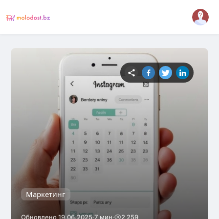
Маркетинг
·
·
Обновлено 19.06.2025
7 мин
2 259