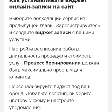
Как устанавливать виджет
онлайн-записи на сайт
Выберите подходящий сервис из
предыдущей главы. Зарегистрируйтесь
и создайте
виджет записи
с вашими
услугами.
Настройте расписание работы,
длительность процедур и стоимость
услуг.
Процесс бронирования
должен
быть максимально простым для
клиентов.
Персонализируйте виджет под ваш
бренд. Добавьте логотип, выберите
цветовую схему и настройте
уведомления.