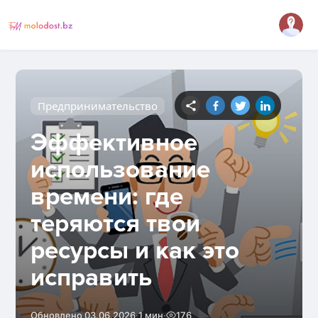
Предпринимательство
Эффективное
использование
времени: где
теряются твои
ресурсы и как это
исправить
·
·
Обновлено 03.06.2026
1 мин
176