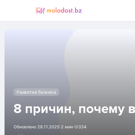
Развитие бизнеса
8 причин, почему 
·
·
Обновлено 28.11.2025
2 мин
334