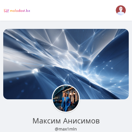
Максим Анисимов
@max1mln