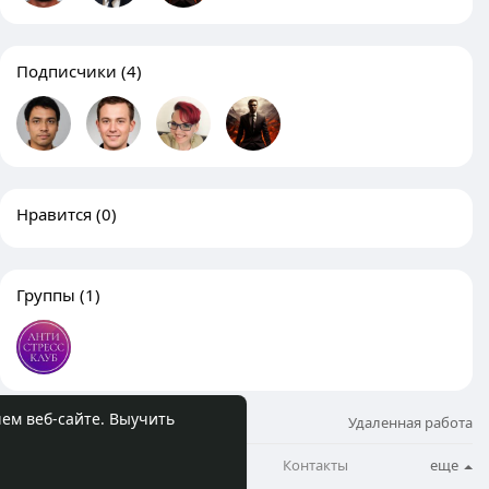
Подписчики
(4)
Нравится
(0)
Группы
(1)
шем веб-сайте.
Выучить
© 2026 molodost.bz
Удаленная работа
О нас
Бизнес блог
Контакты
еще