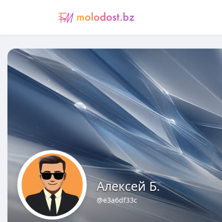
Алексей Б.
@e3a6df33c