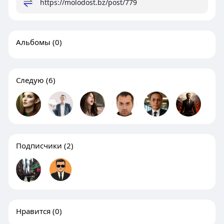
https://molodost.bz/post/779
Альбомы
(0)
Следую
(6)
Подписчики
(2)
Нравится
(0)