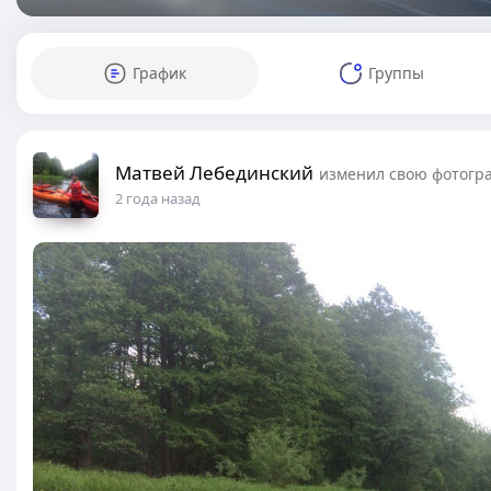
График
Группы
Матвей Лебединский
изменил свою фотогр
2 года назад