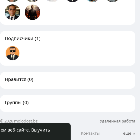
Подписчики
(1)
Нравится
(0)
Группы
(0)
© 2026 molodost.bz
Удаленная работа
шем веб-сайте.
Выучить
О нас
Бизнес блог
Контакты
еще