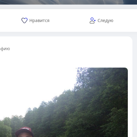
Нравится
Следую
афию