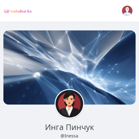
Инга Пинчук
@Inessa