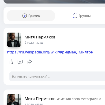
График
Группы
Митя Пермяков
2 года назад
https://ru.wikipedia.org/wiki/Фридман,_Милтон
Митя Пермяков
изменил свою фотографию
2 года назад