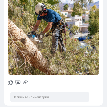
✔️ работа с подъёмниками и садовым
инструментом
💶 Какая зарплата?
В зависимости от региона и работодателя
можно зарабатывать от 1400 до 2200 € в месяц.
🗣 Можно ли без знания языка?
Да, на некоторые вакансии берут без
испанского, особенно если в бригаде уже
работают иностранцы. Но базовые знания
языка всегда будут плюсом.
⚠️ Какие условия?
— работа на открытом воздухе
— часто под солнцем и в жару
— требуется хорошая физическая форма
— иногда работа на высоте
🏠 Некоторые работодатели предлагают жильё