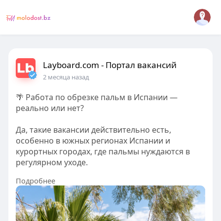
Layboard.com - Портал вакансий
2 месяца назад
🌴 Работа по обрезке пальм в Испании —
реально или нет?
Да, такие вакансии действительно есть,
особенно в южных регионах Испании и
курортных городах, где пальмы нуждаются в
регулярном уходе.
Подробнее
💼 Что входит в работу?
✔️ обрезка сухих листьев пальм
✔️ уборка территории после обрезки
✔️ уход за зелёными зонами