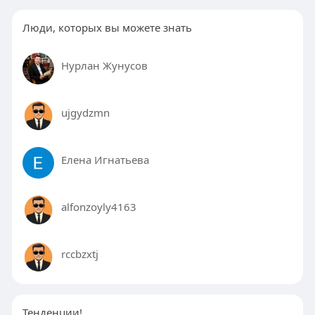
или помогают с его поиском.
Люди, которых вы можете знать
📌 Вывод:
Обрезка пальм — это не офисная работа, но
для тех, кто готов к физическому труду, это
Нурлан Жунусов
возможность стабильно зарабатывать в
Испании и жить у моря ☀️🌴
ujgydzmn
🔎 Актуальные вакансии в Испании и других
странах Европы удобно просматривать на
layboard, где можно отфильтровать
Елена Игнатьева
предложения по стране, зарплате и наличию
жилья.
alfonzoyly4163
rccbzxtj
Тенденции!