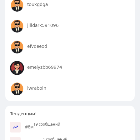
touxgdga
jilldark591096
efvdeeod
emelyzbb69974
lwraboln
Тенденции!
19 сообщений
#бм
1 сообщений