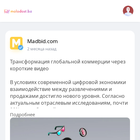
Madbid.com
2 месяца назад
Трансформация глобальной коммерции через
короткие видео
В условиях современной цифровой экономики
взаимодействие между развлечениями и
продажами достигло нового уровня. Согласно
актуальным отраслевым исследованиям, почти
90% потребителей совершают покупки у новых
Подробнее
брендов после того, как впервые увидели их в
ленте коротких видео. Эти цифры
подтверждают радикальное изменение
рыночных правил: алгоритмы позволяют