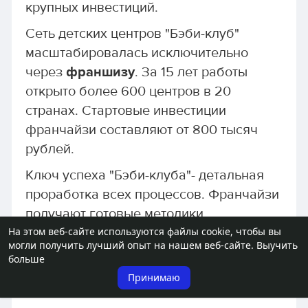
крупных инвестиций.
Сеть детских центров "Бэби-клуб"
масштабировалась исключительно
через
франшизу
. За 15 лет работы
открыто более 600 центров в 20
странах. Стартовые инвестиции
франчайзи составляют от 800 тысяч
рублей.
Ключ успеха "Бэби-клуба"- детальная
проработка всех процессов. Франчайзи
получают готовые методики,
На этом веб-сайте используются файлы cookie, чтобы вы
маркетинговые материалы и
могли получить лучший опыт на нашем веб-сайте.
Выучить
постоянную поддержку. Это
больше
минимизирует риски провала новых
Принимаю
точек.