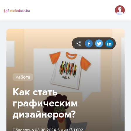
Работа
Как стать
графическим
дизайнером?
·
·
Обновлено 03.08.2024
6 мин
1 002