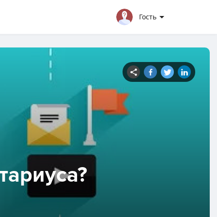
Гость
тариуса?