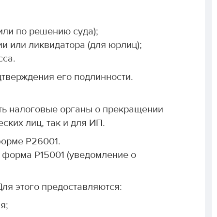
или по решению суда);
и или ликвидатора (для юрлиц);
сса.
дтверждения его подлинности.
ть налоговые органы о прекращении
ских лиц, так и для ИП.
форме Р26001.
 форма Р15001 (уведомление о
Для этого предоставляются:
я;