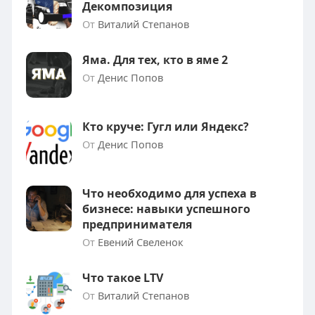
Декомпозиция
От
Виталий Степанов
Яма. Для тех, кто в яме 2
От
Денис Попов
Кто круче: Гугл или Яндекс?
От
Денис Попов
Что необходимо для успеха в
бизнесе: навыки успешного
предпринимателя
От
Евений Свеленок
Что такое LTV
От
Виталий Степанов