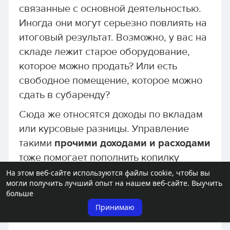
связанные с основной деятельностью.
Иногда они могут серьезно повлиять на
итоговый результат. Возможно, у вас на
складе лежит старое оборудование,
которое можно продать? Или есть
свободное помещение, которое можно
сдать в субаренду?
Сюда же относятся доходы по вкладам
или курсовые разницы. Управление
такими
прочими доходами и расходами
тоже помогает пополнить копилку
компании и улучшить итоговую цифру в
На этом веб-сайте используются файлы cookie, чтобы вы
могли получить лучший опыт на нашем веб-сайте.
Выучить
Отчете о прибылях и убытках
.
больше
Принимаю
Заключение