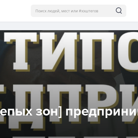
слепых зон] предприн