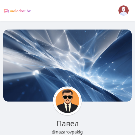
Павел
@nazarovpaklg