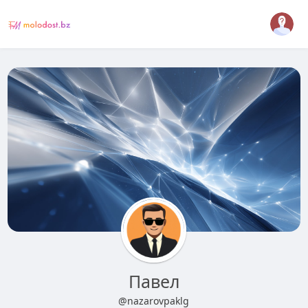
Павел
@nazarovpaklg