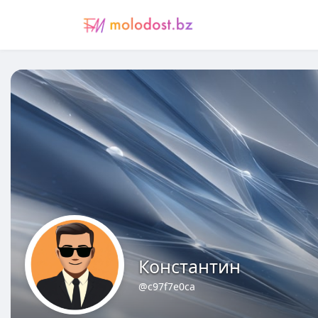
Константин
@c97f7e0ca