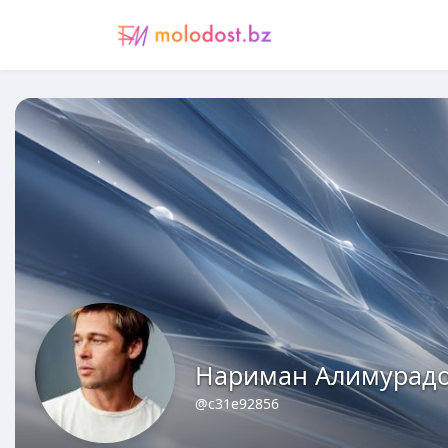
Нариман Алимурад
@c31e92856