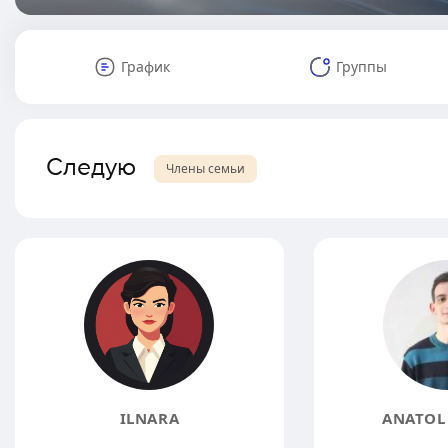
График
Группы
Следую
Члены семьи
ILNARA
ANATOL