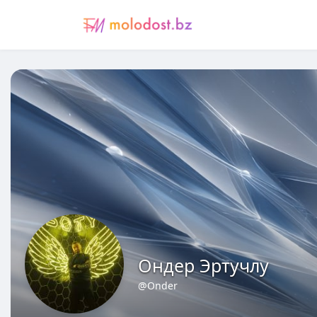
Ондер Эртучлу
@Onder