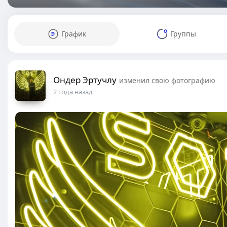
График
Группы
Ондер Эртучлу
изменил свою фотографию
2 года назад