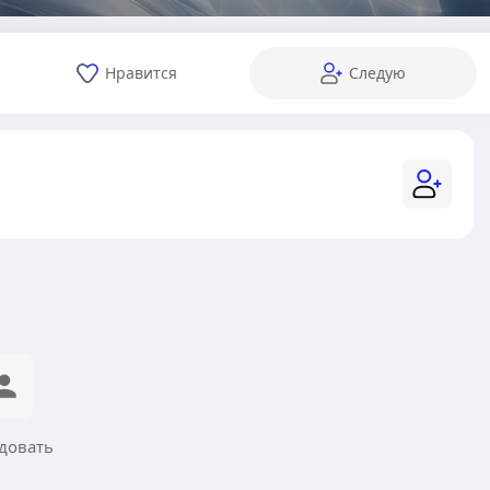
Нравится
Следую
довать