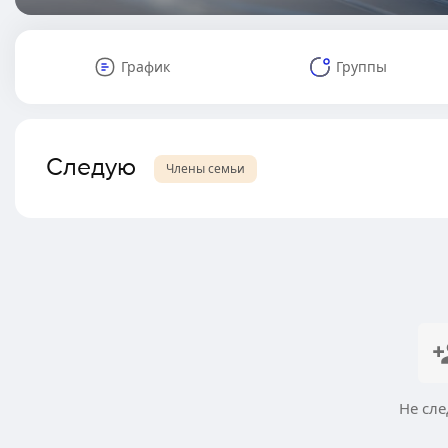
График
Группы
Следую
Члены семьи
Не сле