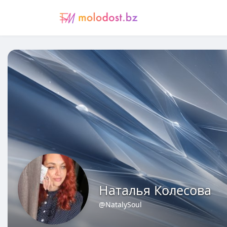
Наталья Колесова
@NatalySoul