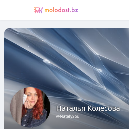
Наталья Колесова
@NatalySoul