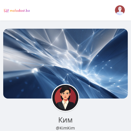
Ким
@KimKim