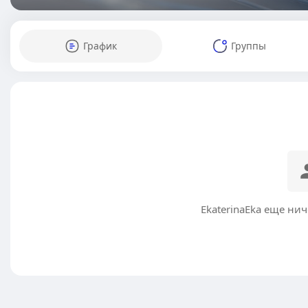
График
Группы
EkaterinaEka еще ни