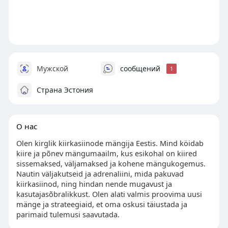
Мужской
сообщений
1
Страна Эстония
О нас
Olen kirglik kiirkasiinode mängija Eestis. Mind köidab
kiire ja põnev mängumaailm, kus esikohal on kiired
sissemaksed, väljamaksed ja kohene mängukogemus.
Nautin väljakutseid ja adrenaliini, mida pakuvad
kiirkasiinod, ning hindan nende mugavust ja
kasutajasõbralikkust. Olen alati valmis proovima uusi
mänge ja strateegiaid, et oma oskusi täiustada ja
parimaid tulemusi saavutada.