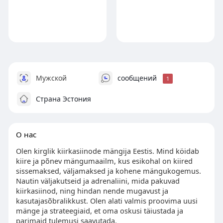
Мужской
сообщений
1
Страна Эстония
О нас
Olen kirglik kiirkasiinode mängija Eestis. Mind köidab
kiire ja põnev mängumaailm, kus esikohal on kiired
sissemaksed, väljamaksed ja kohene mängukogemus.
Nautin väljakutseid ja adrenaliini, mida pakuvad
kiirkasiinod, ning hindan nende mugavust ja
kasutajasõbralikkust. Olen alati valmis proovima uusi
mänge ja strateegiaid, et oma oskusi täiustada ja
parimaid tulemusi saavutada.