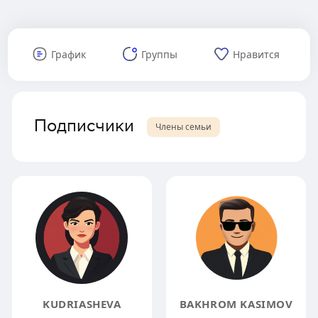
График
Группы
Нравится
Подписчики
Члены семьи
KUDRIASHEVA
BAKHROM KASIMOV