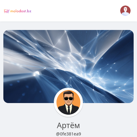
Артём
@0fe381ea9