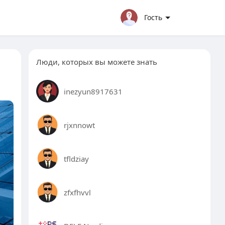
Гость
Люди, которых вы можете знать
inezyun8917631
rjxnnowt
tfldziay
zfxfhvvl