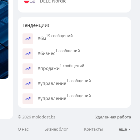
DELE Nordic
Тенденции!
19 сообщений
#бм
1 сообщений
#бизнес
1 сообщений
#продажи
1 сообщений
#управление
1 сообщений
#управление
© 2026 molodost.bz
Удаленная работа
О нас
Бизнес блог
Контакты
еще