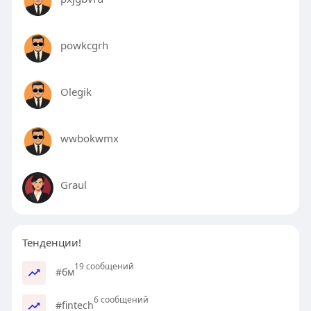
новый этап жизни.
powkcgrh
Olegik
wwbokwmx
Graul
Тенденции!
19 сообщений
#бм
6 сообщений
#fintech