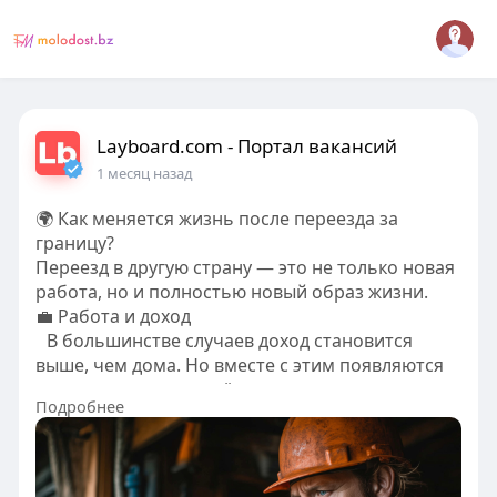
Layboard.com - Портал вакансий
1 месяц назад
🌍 Как меняется жизнь после переезда за
границу?
Переезд в другую страну — это не только новая
работа, но и полностью новый образ жизни.
💼 Работа и доход
В большинстве случаев доход становится
выше, чем дома. Но вместе с этим появляются
новые расходы: жильё, транспорт, страховка.
Подробнее
🏠 Быт и самостоятельность
Приходится быстрее становиться
самостоятельным: решать вопросы с
документами, банком, жильём и адаптацией без