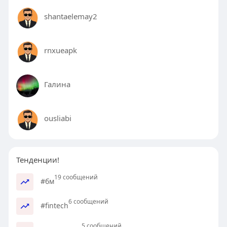
именно твои сегодняшние трудности это
главный актив, который отделяет тебя от
shantaelemay2
кратного роста -
https://molodost.bz/article/ne....udacha-eto-
toplivo-d
rnxueapk
Галина
ousliabi
Тенденции!
19 сообщений
#бм
6 сообщений
#fintech
5 сообщений