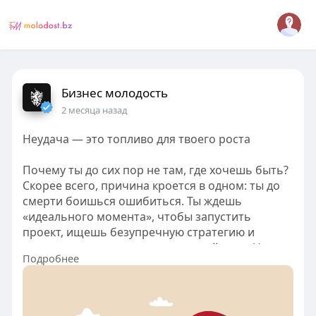
Бизнес молодость
2 месяца назад
Неудача — это топливо для твоего роста
Почему ты до сих пор не там, где хочешь быть?
Скорее всего, причина кроется в одном: ты до
смерти боишься ошибиться. Ты ждешь
«идеального момента», чтобы запустить
проект, ищешь безупречную стратегию и
пытаешься предусмотреть каждый риск. Но
Подробнее
правда в том, что идеальных условий не будет
никогда. Страх ошибки — это главный тормоз,
который не дает тебе выйти на новый уровень
дохода и масштабировать свое дело.