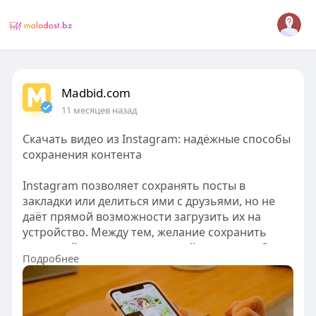
Madbid.com
11 месяцев назад
Скачать видео из Instagram: надёжные способы
сохранения контента
Instagram позволяет сохранять посты в
закладки или делиться ими с друзьями, но не
даёт прямой возможности загрузить их на
устройство. Между тем, желание сохранить
полезный или вдохновляющий контент — будь
Подробнее
то важные Stories или вирусные Reels —
возникает довольно часто.
Как скачать видео без водяного знака?