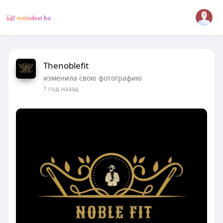
Thenoblefit
изменила свою фотографию
1 год назад