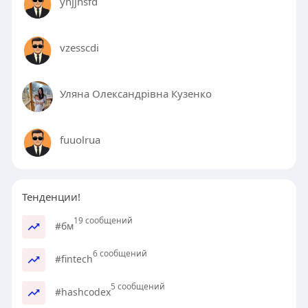
yhjjhsfd
vzesscdi
Уляна Олександрівна Кузенко
fuuolrua
Тенденции!
19 сообщений
#бм
6 сообщений
#fintech
5 сообщений
#hashcodex