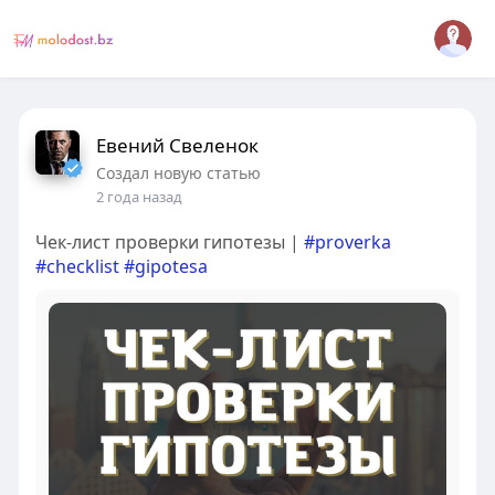
Евений Свеленок
Создал новую статью
2 года назад
Чек-лист проверки гипотезы |
#proverka
#checklist
#gipotesa