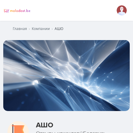
Главная
›
Компании
›
АШО
АШО