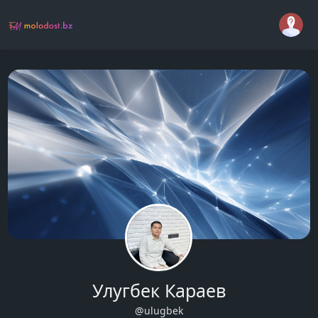
Улугбек Караев
@ulugbek