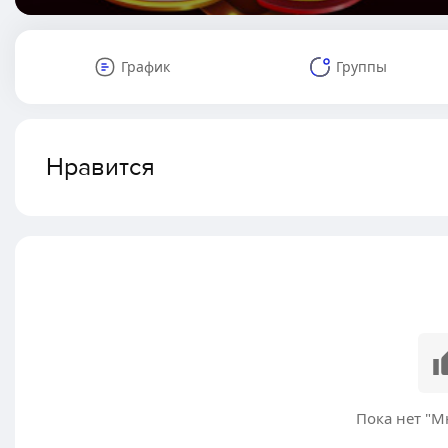
График
Группы
Нравится
Пока нет "М