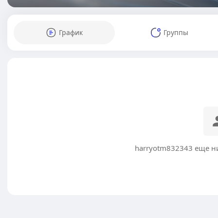
График
Группы
harryotm832343 еще н