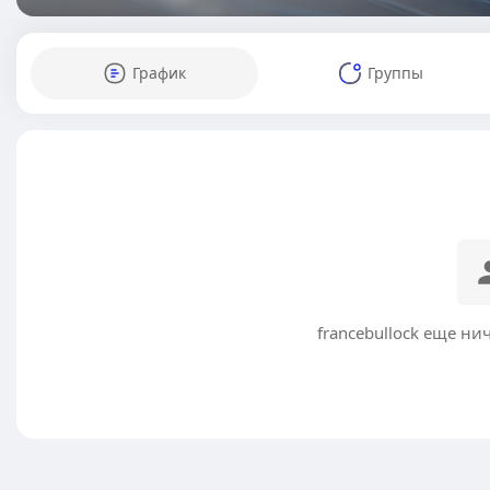
График
Группы
francebullock еще ни