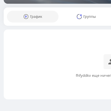
График
Группы
fhfyddkv еще ниче