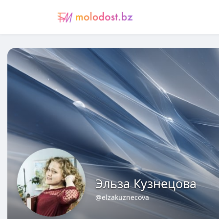
Эльза Кузнецова
@elzakuznecova