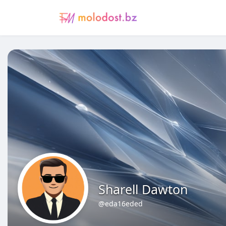
Sharell Dawton
@eda16eded