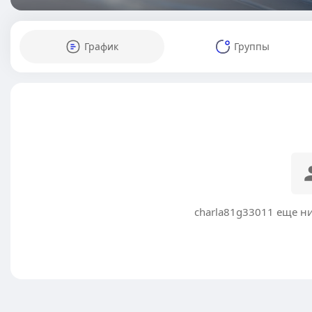
График
Группы
charla81g33011 еще н